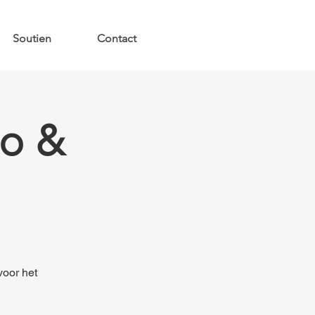
Soutien
Contact
po &
voor het