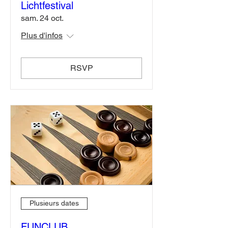
Lichtfestival
sam. 24 oct.
Plus d'infos
RSVP
Plusieurs dates
FUNCLUB