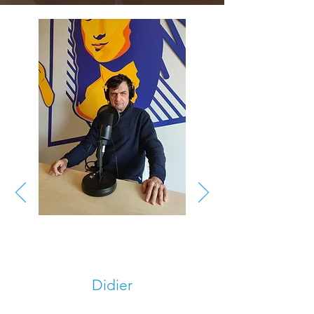
Didier