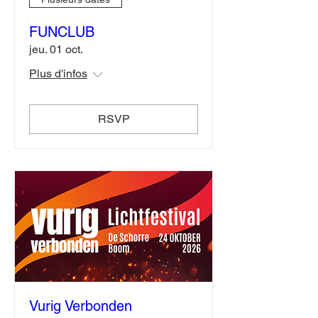
FUNCLUB
jeu. 01 oct.
Plus d'infos
RSVP
Vurig Verbonden