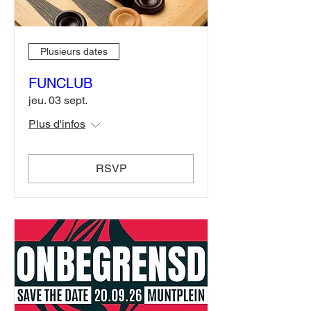
Plusieurs dates
FUNCLUB
jeu. 03 sept.
Plus d'infos
RSVP