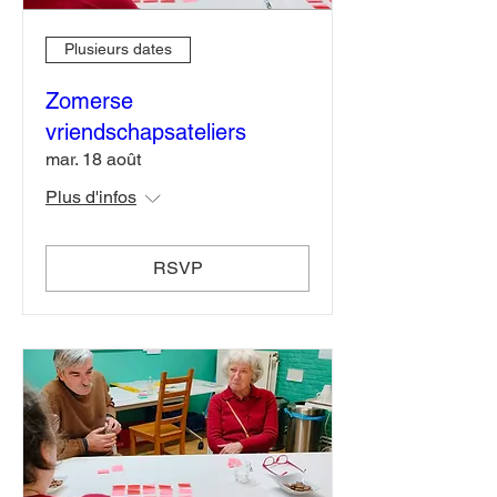
Plusieurs dates
Zomerse
vriendschapsateliers
mar. 18 août
Plus d'infos
RSVP