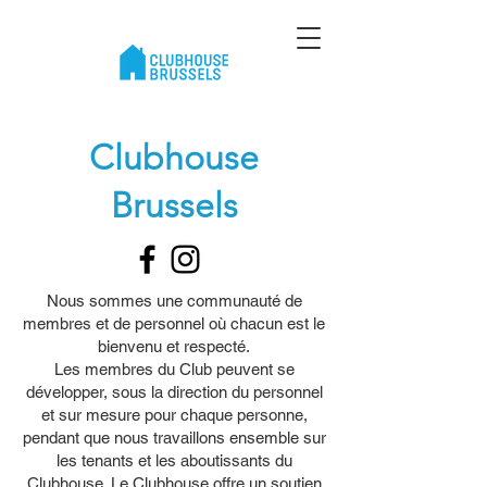
Clubhouse
Brussels
Nous sommes une communauté de
membres et de personnel où chacun est le
bienvenu et respecté.
Les membres du Club peuvent se
développer, sous la direction du personnel
et sur mesure pour chaque personne,
pendant que nous travaillons ensemble sur
les tenants et les aboutissants du
Clubhouse. Le Clubhouse offre un soutien