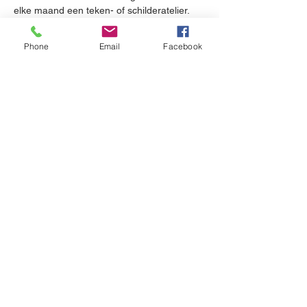
elke maand een teken- of schilderatelier.
Wanneer?
Eerste kennismaking en voorstelling atelier 
Phone
Email
Facebook
op 
23 februari
Data ateliers: 
23 maart
, 
27 april
,
 25 mei 
en 
22 juni 
(telkens van 14u-16u.)
Lijkt dit je interessant, schrijf je dan zeker in 
via 
brusselsclubhouse@gmail.com
 of via 
deze 
link
Afficher plus
Partager cet événement
© 2023 par huisvandeMens Bruxelles