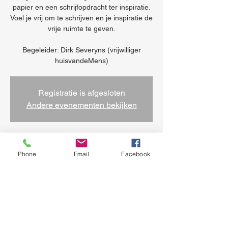
papier en een schrijfopdracht ter inspiratie.
Voel je vrij om te schrijven en je inspiratie de
vrije ruimte te geven.
Begeleider: Dirk Severyns (vrijwilliger
huisvandeMens)
Registratie is afgesloten
Andere evenementen bekijken
Heure et lieu
Phone
Email
Facebook
06 mars 2026, 14:00 – 16:30
Sint-Jans-Molenbeek, Koolmijnenkaai 34,
1080 Sint-Jans-Molenbeek, België