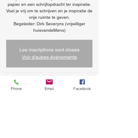
papier en een schrijfopdracht ter inspiratie.
Voel je vrij om te schrijven en je inspiratie de
vrije ruimte te geven.
Begeleider: Dirk Severyns (vrijwilliger
huisvandeMens)
Les inscriptions sont closes
Voir d'autres événements
Heure et lieu
Phone
Email
Facebook
19 sept. 2025, 13:30 – 17:00
Saint-Jean-Molenbeek, Quai des
Charbonnages 34, 1080 Bruxelles