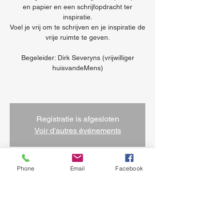
en papier en een schrijfopdracht ter
inspiratie.
Voel je vrij om te schrijven en je inspiratie de
vrije ruimte te geven.
Begeleider: Dirk Severyns (vrijwilliger
huisvandeMens)
Registratie is afgesloten
Voir d'autres événements
Phone
Email
Facebook
Heure et lieu
27 juin 2025, 14:00 – 16:30
Sint-Jans-Molenbeek, Quai des
Charbonnages 34, 1080 Bruxelles