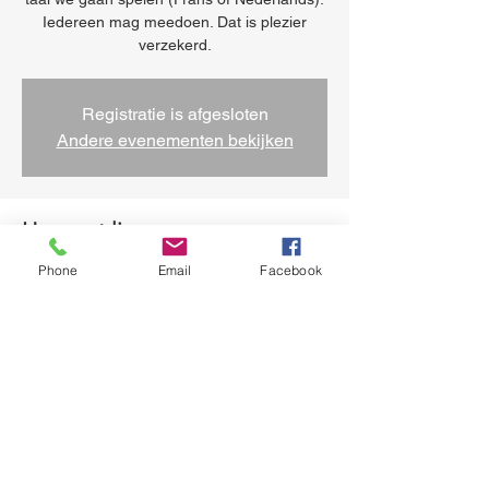
Iedereen mag meedoen. Dat is plezier
verzekerd.
Registratie is afgesloten
Andere evenementen bekijken
Heure et lieu
Phone
Email
Facebook
07 août 2025, 14:00 – 16:00
Sint-Jans-Molenbeek, Koolmijnenkaai 34,
1080 Sint-Jans-Molenbeek, België
Partager cet événement