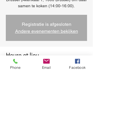
samen te koken (14:00-16:00).
Registratie is afgesloten
Andere evenementen bekijken
Heure et lieu
23 oct. 2025, 14:00 – 16:00
Phone
Email
Facebook
Brussel, Sainctelettesquare 17, 1000
Brussel, België
Partager cet événement