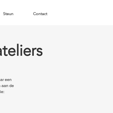
Steun
Contact
teliers
aar een
n aan de
ie: