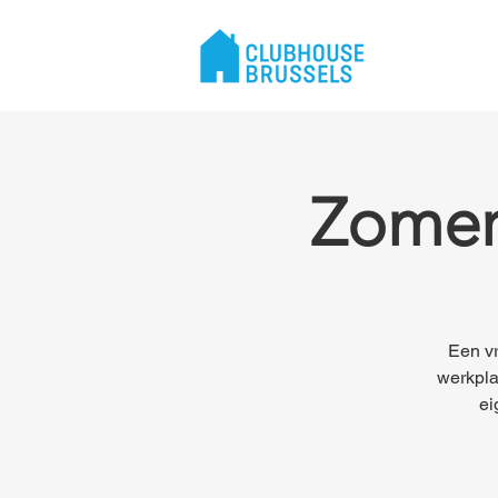
Zomers
Een vr
werkpla
ei