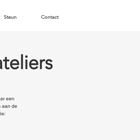
Steun
Contact
teliers
aar een
n aan de
ie: