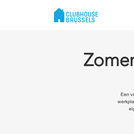
Zomers
Een vr
werkpla
ei