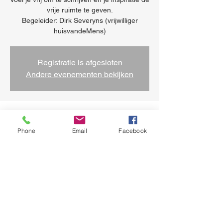
vrije ruimte te geven.
Begeleider: Dirk Severyns (vrijwilliger
huisvandeMens)
Registratie is afgesloten
Andere evenementen bekijken
Tijd en locatie
Phone
Email
Facebook
07 nov 2025, 13:30 – 17:00
Sint-Jans-Molenbeek, Koolmijnenkaai 34,
1080 Sint-Jans-Molenbeek, België
Deel dit evenement