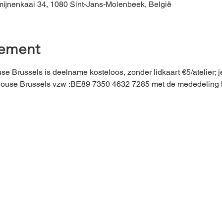
ijnenkaai 34, 1080 Sint-Jans-Molenbeek, België
nement
se Brussels is deelname kosteloos, zonder lidkaart €5/atelier; j
bhouse Brussels vzw :BE89 7350 4632 7285 met de mededeling l