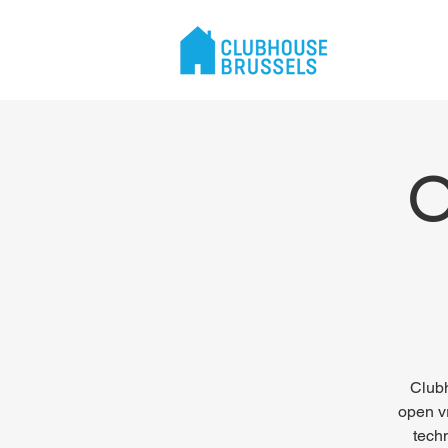
O
Club
open vr
tech