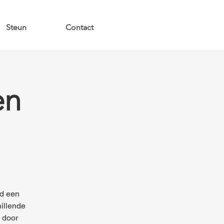
Steun
Contact
en
d een
hillende
 door