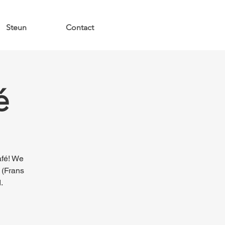
Steun
Contact
é
afé! We
 (Frans
.