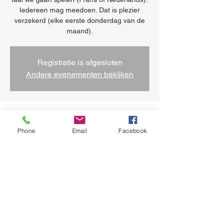
Iedereen mag meedoen. Dat is plezier
verzekerd (elke eerste donderdag van de
Registratie is afgesloten
Andere evenementen bekijken
Tijd en locatie
Phone
Email
Facebook
06 mrt 2025, 14:00 – 16:00
Sint-Jans-Molenbeek, Koolmijnenkaai 34,
1080 Sint-Jans-Molenbeek, België
Deel dit evenement