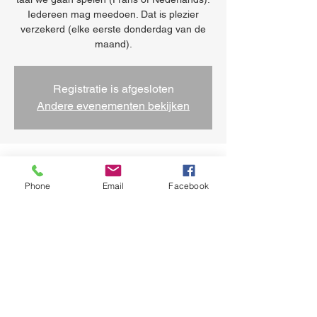
Iedereen mag meedoen. Dat is plezier
verzekerd (elke eerste donderdag van de
Registratie is afgesloten
Andere evenementen bekijken
Tijd en locatie
Phone
Email
Facebook
07 nov 2024, 14:00 – 16:00
Sint-Jans-Molenbeek, Koolmijnenkaai 34,
1080 Sint-Jans-Molenbeek, België
Deel dit evenement